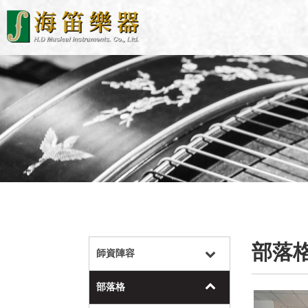
部落
師資陣容
部落格