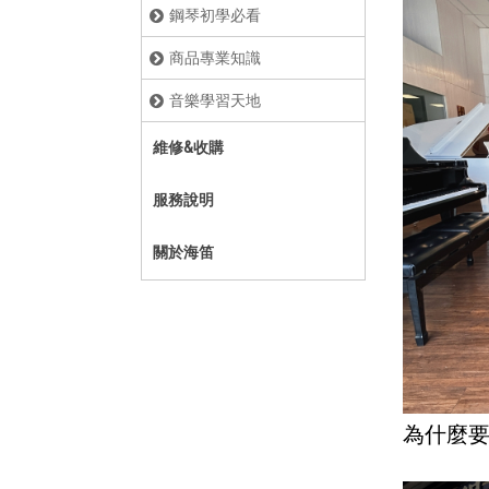
鋼琴初學必看
商品專業知識
音樂學習天地
維修&收購
服務說明
關於海笛
為什麼
差異