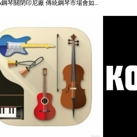
HA鋼琴關閉印尼廠 傳統鋼琴市場會如
？