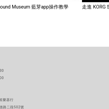
Sound Museum 藍芽app操作教學
走進 KOR
30
00
海笛樂器行
德路二段502號