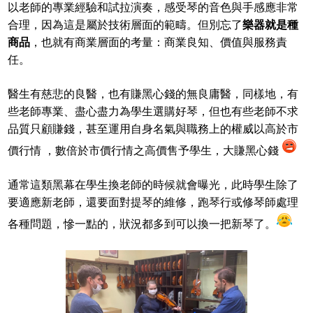
以老師的專業經驗和試拉演奏，感受琴的音色與手感應非常
合理，因為這是屬於
技術層面
的範疇。
但別忘了
樂器就是種
商品
，也就有
商業層面
的考量：商業良知、價值與服務責
任。
醫生有慈悲的良醫，也有賺黑心錢的無良庸醫，同樣地，有
些老師專業、盡心盡力為學生選購好琴，但也有些老師不求
品質只顧賺錢，甚至運用自身名氣與職務上的權威以高於市
價行情 ，數倍於市價行情之高價售予學生，大賺黑心錢
通常這類黑幕在學生換老師的時候就會曝光，此時學生除了
要適應新老師，還要面對提琴的維修，跑琴行或修琴師處理
各種問題，慘一點的，狀況都多到可以換一把新琴了。