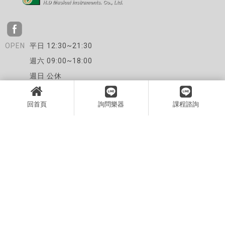
平日 12:30~21:30
週六 09:00~18:00
週日 公休
0422421248
回首頁
詢問樂器
課程諮詢
77631286｜海笛樂器行
台中市北屯區崇德路二段502號
首頁
音樂課程
電鋼琴
傳統鋼琴
其他樂器
關於我們