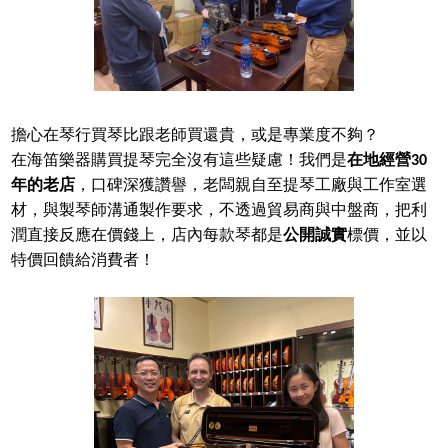
擔心在琴行買琴比跟老師買還貴，或是專業度不夠？
在海笛樂器購買提琴完全沒有這些疑慮！我們是
在地經營30
年的老店
，口碑深獲讚譽，老闆親自至提琴工廠與工作室選
材，與製琴師溝通製作要求，不透過貿易商與中盤商，把利
潤直接反應在價錢上，店內每款琴都是
公開誠實
標價，並以
特價回饋給消費者！