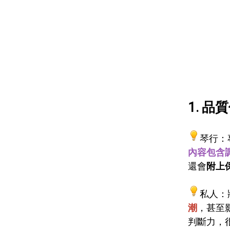
1. 品
琴行：
內容包含
還會
附上
私人：
潮
，甚至
判斷力，