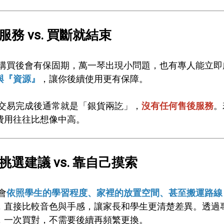
後服務 vs. 買斷就結束
購買後會有保固期，萬一琴出現小問題，也有專人能立即
與『資源』
，讓你後續使用更有保障。
交易完成後通常就是「銀貨兩訖」，
沒有任何售後服務
。
費用往往比想像中高。
業挑選建議 vs. 靠自己摸索
會
依照學生的學習程度、家裡的放置空間、甚至搬運路線
，直接比較音色與手感，讓家長和學生更清楚差異。透過
，一次買對，不需要後續再頻繁更換。