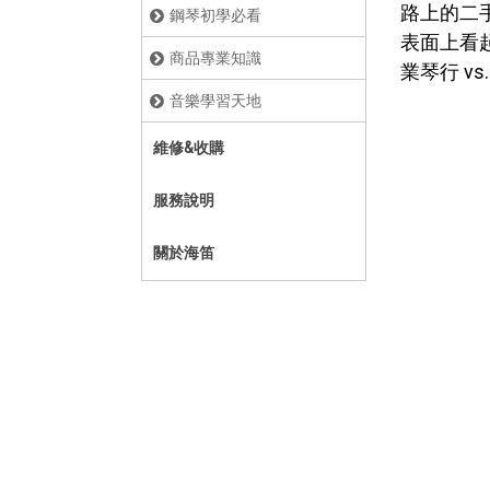
路上的二
鋼琴初學必看
表面上看
商品專業知識
業琴行 v
音樂學習天地
維修&收購
服務說明
關於海笛