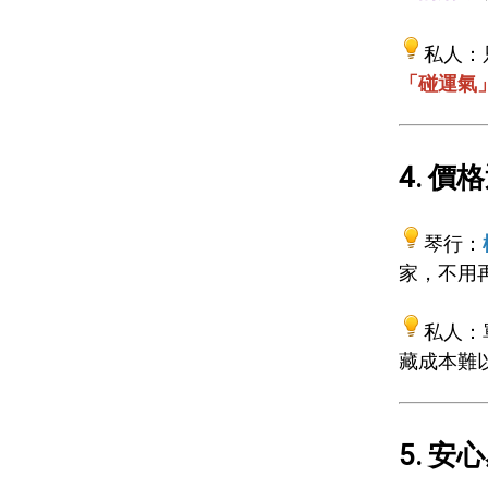
私人：
「碰運氣
4. 價
琴行：
家，不用
私人：
藏成本難
5. 安心