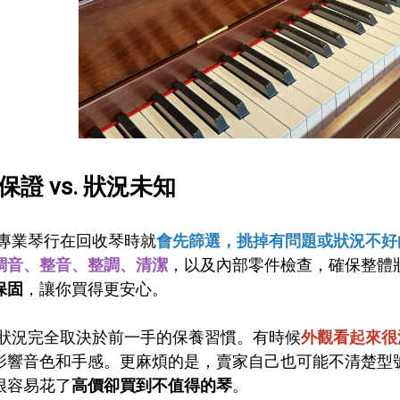
質保證 vs. 狀況未知
專業琴行在回收琴時就
會先篩選，挑掉有問題或狀況不好
調音、整音、整調、清潔
，以及內部零件檢查，確保整體
保固
，讓你買得更安心。
狀況完全取決於前一手的保養習慣。有時候
外觀看起來很
影響音色和手感。更麻煩的是，賣家自己也可能不清楚型
很容易花了
高價卻買到不值得的琴
。