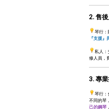
2. 售
琴行：
『支援』
私人：
修人員，
3. 專
琴行：
不同的琴
己的鋼琴