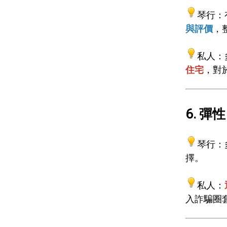
琴行：
與評價
，
私人：
住宅
，對
6. 彈性
琴行：
擇。
私人：
入詐騙圈