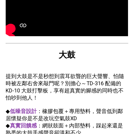
大鼓
提到大鼓是不是秒想到震耳欲聾的巨大聲響、怕隨
時被左鄰右舍來敲門呢？別擔心～TD-316 配備的
KD-10 大鼓打擊板，享有超真實的腳感的同時也不
怕吵到他人！
◆
低噪音設計
：橡膠包覆＋專用墊料，聲音低到鄰
居懷疑你是不是改玩空氣鼓XD
◆
真實回饋感
：網狀鼓面＋內部墊料，踩起來還是
熟悉的大鼓手感聲音卻溫和不少。