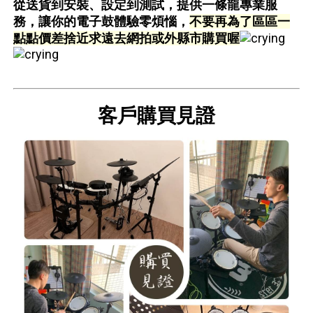
從送貨到安裝、設定到測試，提供一條龍專業服
務，讓你的電子鼓體驗零煩惱，
不要再為了區區一
點點價差捨近求遠去網拍或外縣市購買喔
客戶購買見證