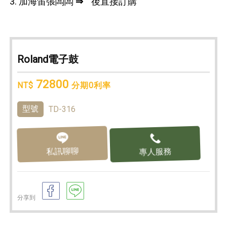
3. 加海笛張闆闆
⇒
後直接訂購
Roland電子鼓
72800
NT$
分期0利率
型號
TD-316
私訊聊聊
專人服務
分享到