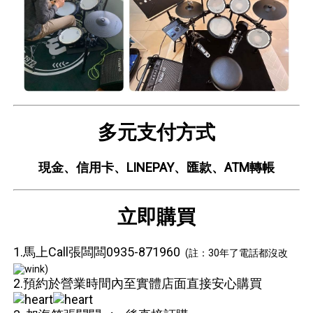
多元支付方式
現金、信用卡、LINEPAY、匯款、ATM轉帳
立即購買
1.馬上Call張闆闆0935-871960
(註：30年了電話都沒改
)
2.預約於營業時間內至實體店面直接安心購買