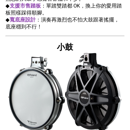
◆
支援市售踏板
：單踏雙踏都 OK，換上你的愛用踏
板照樣踩得順腳。
◆
寬底座設計
：演奏再激烈也不怕大鼓跟著搖擺，
底座穩到不行！
小鼓