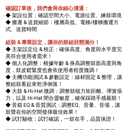
確認訂單後，我們會與你細心溝通：
◆ 架設位置：確認空間大小、電源位置、練鼓環境
◆ 搬運 & 送貨細節：樓層高低、電梯/樓梯搬運方
式、送貨時間
組裝 & 專業設定，讓你的鼓組狀態滿分！
◆ 主架設定位 & 校正：確保高度、角度與水平度完
美符合使用者需求！
◆ 個人化調整：根據年齡 & 身高調整鼓面高度與角
度，鼓皮鬆緊度也會依使用者程度微調！
◆ 主機功能測試 & 參數設定：線材固定 & 整理，讓
整組鼓看起來乾淨俐落！
◆ 大鼓 & Hi-Hat 微調：調整鼓槌力矩距離、彈簧張
力，以及 Hi-Hat 閉合靈敏度，確保踩踏手感最順！
◆ 音箱 EQ & 音質測試：調整EQ、音量、音場，讓
鼓聲在你的空間發揮最佳效果！
◆ 試打驗收：試打確認，一鼓在手，品質保證！