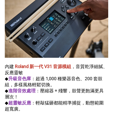
內建
Roland 新一代 V31 音源模組
，音質乾淨細膩、
反應靈敏
◆
升級音色庫
：超過 1,000 種樂器音色、200 套鼓
組，多樣風格輕鬆切換。
◆
進階音效處理
：壓縮器 + 殘響，鼓聲更飽滿更具
層次！
◆
超靈敏反應
：輕敲猛砸都能精準捕捉，動態範圍
超寬廣。