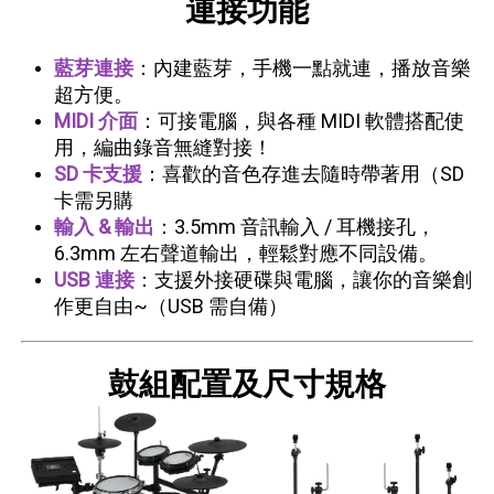
連接功能
藍芽連接
：內建藍芽，手機一點就連，播放音樂
超方便。
MIDI 介面
：可接電腦，與各種 MIDI 軟體搭配使
用，編曲錄音無縫對接！
SD 卡支援
：喜歡的音色存進去隨時帶著用（SD
卡需另購
輸入 & 輸出
：3.5mm 音訊輸入 / 耳機接孔，
6.3mm 左右聲道輸出，輕鬆對應不同設備。
USB 連接
：支援外接硬碟與電腦，讓你的音樂創
作更自由~
（USB 需自備）
鼓組配置及尺寸規格