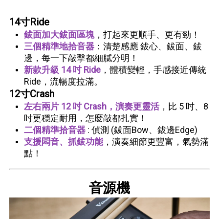
14
寸Ride
鈸面加大鈸面區塊
，打起來更順手、更有勁！
三個精準地拾音器
：清楚感應 鈸心、鈸面、鈸
邊，每一下敲擊都細膩分明！
新款升級 14 吋 Ride
，體積變輕，手感接近傳統
Ride，流暢度拉滿。
12寸Crash
左右兩片 12 吋 Crash，演奏更靈活
，比 5 吋、8
吋更穩定耐用，怎麼敲都扎實！
二個精準拾音器
: 偵測 (鈸面Bow、鈸邊Edge)
支援悶音、抓鈸功能
，演奏細節更豐富，氣勢滿
點！
音源機