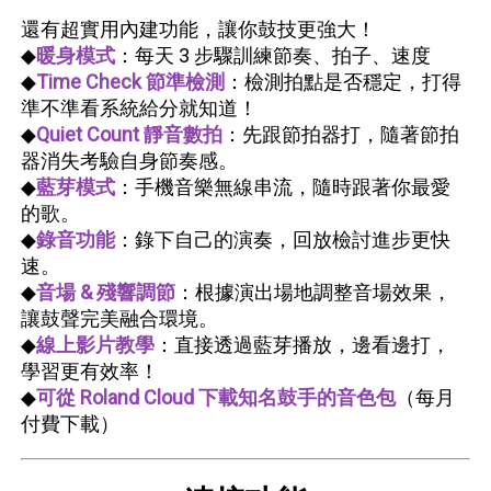
還有超實用內建功能，讓你鼓技更強大！
◆
暖身模式
：每天 3 步驟訓練節奏、拍子、速度
◆
Time Check 節準檢測
：檢測拍點是否穩定，打得
準不準看系統給分就知道！
◆
Quiet Count 靜音數拍
：先跟節拍器打，隨著節拍
器消失考驗自身節奏感。
◆
藍芽模式
：手機音樂無線串流，隨時跟著你最愛
的歌。
◆
錄音功能
：錄下自己的演奏，回放檢討進步更快
速。
◆
音場 & 殘響調節
：根據演出場地調整音場效果，
讓鼓聲完美融合環境。
◆
線上影片教學
：直接透過藍芽播放，邊看邊打，
學習更有效率！
◆
可從 Roland Cloud 下載知名鼓手的音色包
（每月
付費下載）