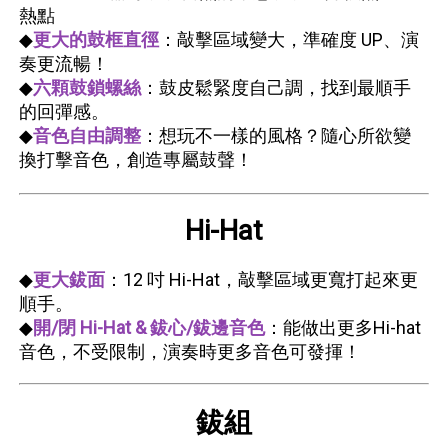
熱點
◆
更大的鼓框直徑
：敲擊區域變大，準確度 UP、演
奏更流暢！
◆
六顆鼓鎖螺絲
：鼓皮鬆緊度自己調，找到最順手
的回彈感。
◆
音色自由調整
：想玩不一樣的風格？隨心所欲變
換打擊音色，創造專屬鼓聲！
Hi-Hat
◆
更大鈸面
：12 吋 Hi-Hat，敲擊區域更寬打起來更
順手。
◆
開/閉 Hi-Hat & 鈸心/鈸邊音色
：能做出更多Hi-hat
音色，不受限制，演奏時更多音色可發揮！​
鈸組