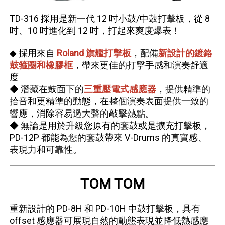
TD-316 採用是新一代 12 吋小鼓/中鼓打擊板，從 8
吋、10 吋進化到 12 吋，打起來爽度爆表！
◆
採用來自
Roland 旗艦打擊板
，配備
新設計的鍍鉻
鼓箍圈和橡膠框
，帶來更佳的打擊手感和演奏舒適
度
◆ 潛藏在鼓面下的
三重壓電式感應器
，提供精準的
拾音和更精準的動態，在整個演奏表面提供一致的
響應，消除容易過大聲的敲擊熱點。
◆ 無論是用於升級您原有的套鼓或是擴充打擊板，
PD-12P 都能為您的套鼓帶來 V-Drums 的真實感、
表現力和可靠性。
TOM TOM
重新設計的 PD-8H 和 PD-10H 中鼓打擊板，具有
offset 感應器可展現自然的動態表現並降低熱感應