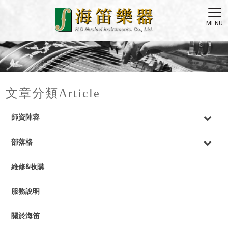
文章分類
Article
師資陣容
部落格
維修&收購
服務說明
關於海笛