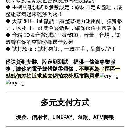
度，鼓皮鬆緊度也會依使用者程度微調！
◆ 主機功能測試 & 參數設定：線材固定 & 整理，讓
整組鼓看起來乾淨俐落！
◆ 大鼓 & Hi-Hat 微調：調整鼓槌力矩距離、彈簧張
力，以及 Hi-Hat 閉合靈敏度，確保踩踏手感最順！
◆ 音箱 EQ & 音質測試：調整EQ、音量、音場，讓
鼓聲在你的空間發揮最佳效果！
◆ 試打驗收：試打確認，一鼓在手，品質保證！
從送貨到安裝、設定到測試，提供一條龍專業服
務，讓你的電子鼓體驗零煩惱，
不要再為了區區一
點點價差捨近求遠去網拍或外縣市購買喔
多元支付方式
現金、信用卡、LINEPAY、匯款、ATM轉帳