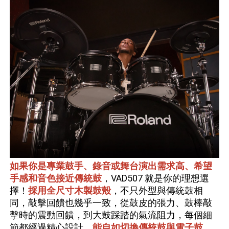
如果你是專業鼓手、錄音或舞台演出需求高、希望
手感和音色接近傳統鼓
，VAD507 就是你的理想選
擇！
採用全尺寸木製鼓殼
，不只外型與傳統鼓相
同，敲擊回饋也幾乎一致，從鼓皮的張力、鼓棒敲
擊時的震動回饋，到大鼓踩踏的氣流阻力，每個細
節都經過精心設計，
能自如切換傳統鼓與電子鼓，