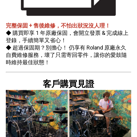
完整保固 + 售後維修，不怕出狀況沒人理！
◆ 購買即享 1 年原廠保固，會開立發票 & 完成線上
登錄，手續簡單又省心！
◆ 超過保固期？別擔心！ 仍享有 Roland 原廠永久
自費維修服務，壞了只需寄回零件，讓你的愛鼓隨
時維持最佳狀態！
客戶購買見證