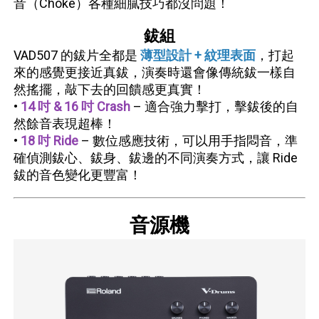
音（Choke）各種細膩技巧都沒問題！
鈸組
VAD507 的鈸片全都是
薄型設計 + 紋理表面
，打起
來的感覺更接近真鈸，演奏時還會像傳統鈸一樣自
然搖擺，敲下去的回饋感更真實！
•
14 吋 & 16 吋 Crash
– 適合強力擊打，擊鈸後的自
然餘音表現超棒！
•
18 吋 Ride
– 數位感應技術，可以用手指悶音，準
確偵測鈸心、鈸身、鈸邊的不同演奏方式，讓 Ride
鈸的音色變化更豐富！
音源機