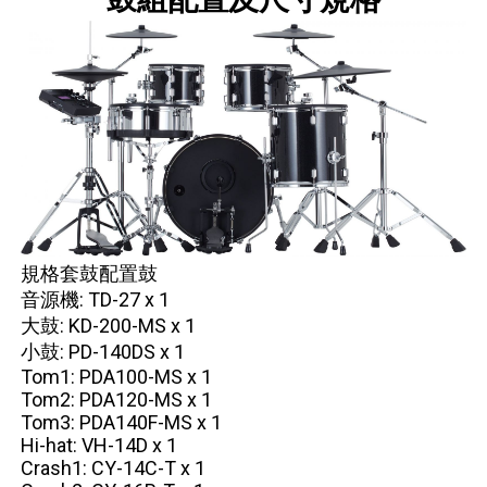
規格套鼓配置鼓
音源機: TD-27 x 1
大鼓: KD-200-MS x 1
小鼓: PD-140DS x 1
Tom1: PDA100-MS x 1
Tom2: PDA120-MS x 1
Tom3: PDA140F-MS x 1
Hi-hat: VH-14D x 1
Crash1: CY-14C-T x 1