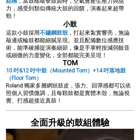
結構
，當鼓槌敲擊鼓面時，空氣會產生壓力與阻
力，感受到類似傳統大鼓的回饋，演奏起來超帶
勁！
小鼓
這款小鼓採用
不鏽鋼鼓殼
，打起來紮實響亮，無論
敲邊或輪鼓都能細膩呈現。並且配備數位感應技
術，能準確捕捉演奏細節，像是手掌輕按減弱餘音
或細微的力度變化，全部都能完美呈現！
TOM
10 吋&12 吋中鼓（Mounted Tom）+14 吋落地鼓
（Floor Tom）
Roland 獨家多層網狀鼓皮，張力、回彈感都可以依
照個人習慣微調，且每顆鼓都是實體木殼，無論視
覺、打感超接近真鼓！
全面升級的鼓組體驗