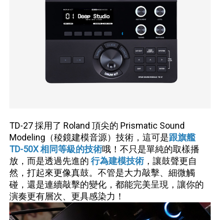
TD-27 採用了 Roland 頂尖的 Prismatic Sound
Modeling（稜鏡建模音源）技術，這可是
跟旗艦
TD-50X 相同等級的技術
哦！不只是單純的取樣播
放，而是透過先進的
行為建模技術
，讓鼓聲更自
然，打起來更像真鼓。不管是大力敲擊、細微觸
碰，還是連續敲擊的變化，都能完美呈現，讓你的
演奏更有層次、更具感染力！