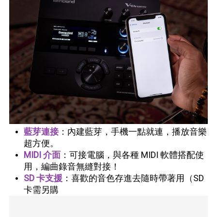
藍芽連接
：內建藍芽，手機一點就連，播放音樂
超方便。
MIDI 介面
：可接電腦，與各種 MIDI 軟體搭配使
用，編曲錄音無縫對接！
SD 卡支援
：喜歡的音色存進去隨時帶著用（SD
卡需另購