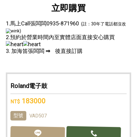
立即購買
1.馬上Call張闆闆0935-871960
(註：30年了電話都沒改
)
2.預約於營業時間內至實體店面直接安心購買
3. 加海笛張闆闆
⇒
後直接訂購
Roland電子鼓
183000
NT$
型號
VAD507