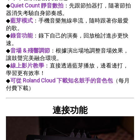
◆
Quiet Count 靜音數拍
：先跟節拍器打，隨著節拍
器消失考驗自身節奏感。
◆
藍芽模式
：手機音樂無線串流，隨時跟著你最愛
的歌。
◆
錄音功能
：錄下自己的演奏，回放檢討進步更快
速。
◆
音場 & 殘響調節
：根據演出場地調整音場效果，
讓鼓聲完美融合環境。
◆
線上影片教學
：直接透過藍芽播放，邊看邊打，
學習更有效率！
◆
可從 Roland Cloud 下載知名鼓手的音色包
（每月
付費下載）
連接功能