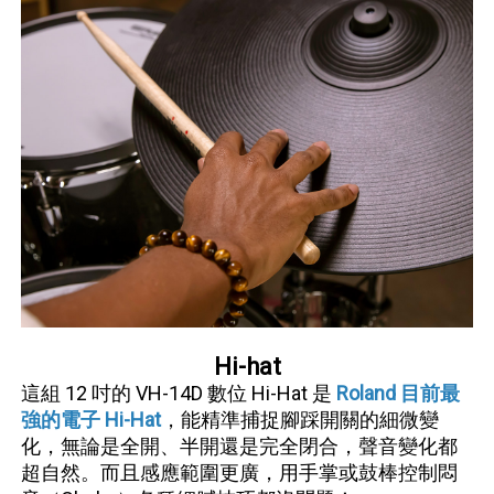
Hi-hat
這組 12 吋的 VH-14D 數位 Hi-Hat 是
Roland 目前最
強的電子 Hi-Hat
，能精準捕捉腳踩開關的細微變
化，無論是全開、半開還是完全閉合，聲音變化都
超自然。而且感應範圍更廣，用手掌或鼓棒控制悶