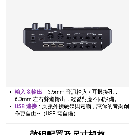
輸入 & 輸出
：3.5mm 音訊輸入 / 耳機接孔，
6.3mm 左右聲道輸出，輕鬆對應不同設備。
USB 連接
：支援外接硬碟與電腦，讓你的音樂創
作更自由~
（USB 需自備）
鼓組配置及尺寸規格