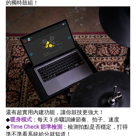
的獨特鼓組！
還有超實用內建功能，讓你鼓技更強大！
◆
暖身模式
：每天 3 步驟訓練節奏、拍子、速度
◆
Time Check 節準檢測
：檢測拍點是否穩定，打得
準不準看系統給分就知道！