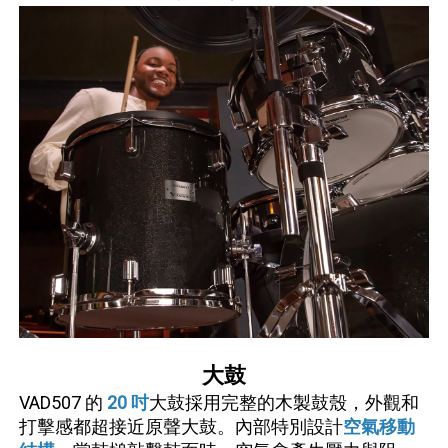
大鼓
VAD507 的
20 吋
大鼓採用完整的木製鼓殼，外觀和
打擊感都超接近原聲大鼓。內部特別設計
空氣移動